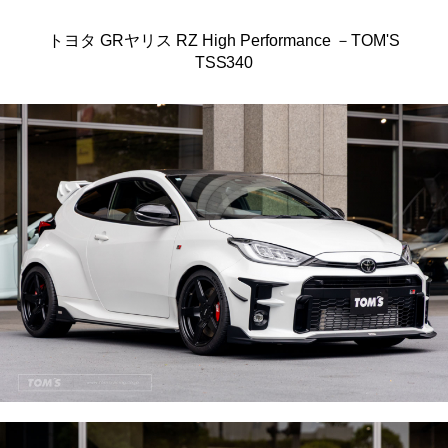
トヨタ GRヤリス RZ High Performance －TOM'S
TSS340