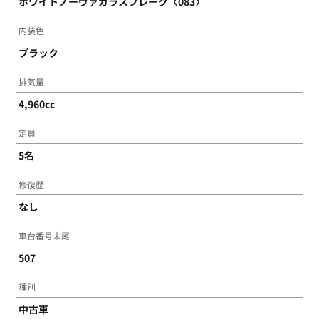
ホワイトノーヴァガラスフレーク〈083〉
内装色
ブラック
排気量
4,960cc
定員
5名
修復歴
なし
車台番号末尾
TOM'Sについて
507
種別
コンプリートカー
中古車