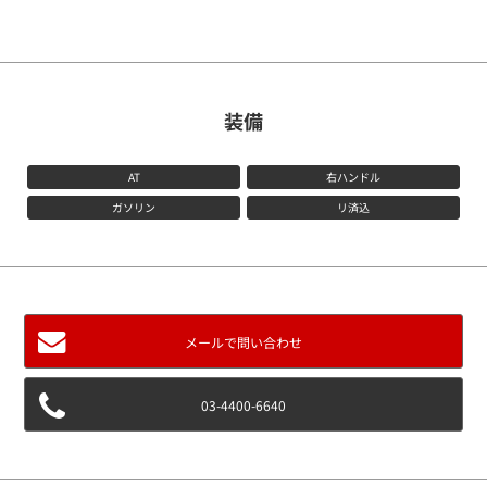
VOICE
LINE UP
FLOW
装備
AT
右ハンドル
パッケージカー
ガソリン
リ済込
パッケージカーとは？
LINE UP
依頼フロー
メールで問い合わせ
保証について
03-4400-6640
ストックリスト