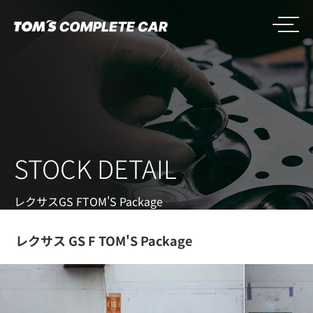
STOCK DETAIL
レクサス
GS F
TOM'S Package
レクサス GS F TOM'S Package