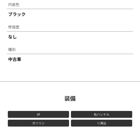
内装色
ブラック
修復歴
なし
種別
中古車
TOM'Sについて
コンプリートカー
装備
VOICE
AT
右ハンドル
ガソリン
リ済込
LINE UP
FLOW