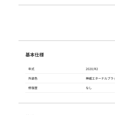
基本仕様
TOM'Sについて
年式
2020/R2
外装色
神威エターナルブラッ
修復歴
なし