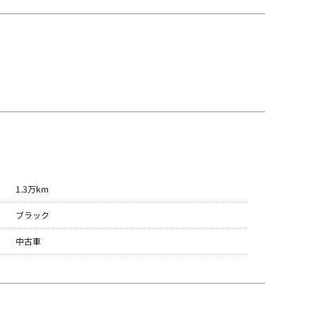
パッケージカー
1.3万km
ブラック
パッケージカーとは？
中古車
LINE UP
依頼フロー
保証について