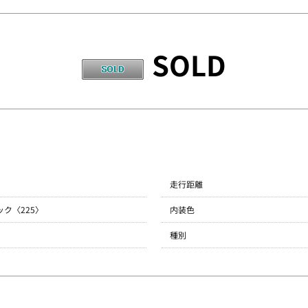
SOLD
コンプリートカー
走行距離
ク〈225〉
内装色
VOICE
種別
LINE UP
FLOW